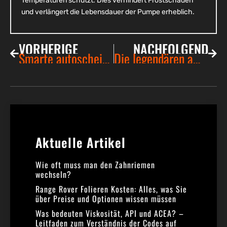
Temperaturen schützt. Dies verhindert Frostschäden
und verlängert die Lebensdauer der Pumpe erheblich.
VORHERIGE
NACHFOLGEND
Smarte autoscheiben: wie elektrochromes glas das fahren revolutioniert
Die legendären amerikanischen Straßenkreuzer der 80er: Nostalgie auf vier Rädern
Aktuelle Artikel​
Wie oft muss man den Zahnriemen
wechseln?
Range Rover Folieren Kosten: Alles, was Sie
über Preise und Optionen wissen müssen
Was bedeuten Viskosität, API und ACEA? –
Leitfaden zum Verständnis der Codes auf