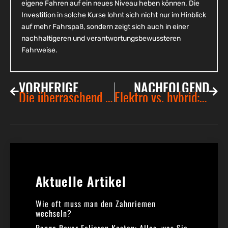
eigene Fahren auf ein neues Niveau heben können. Die
Investition in solche Kurse lohnt sich nicht nur im Hinblick
auf mehr Fahrspaß, sondern zeigt sich auch in einer
nachhaltigeren und verantwortungsbewussteren
Fahrweise.
VORHERIGE
NACHFOLGEND
Die überraschend effizientesten Hybridautos: Welche Modelle überzeugen wirklich?
Elektro vs. hybrid: was treibt die zukunft des autofahrens wirklich an?
Aktuelle Artikel​
Wie oft muss man den Zahnriemen
wechseln?
Range Rover Folieren Kosten: Alles, was Sie