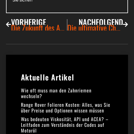
Sie sicher!
VORHERIGE
NACHFOLGEND
Die Zukunft des Autofahrens: Trends und Innovationen bei vernetzten Fahrzeugen
Die ultimative Checkliste für den Autokauf: Darauf müssen Sie achten!
Aktuelle Artikel​
Wie oft muss man den Zahnriemen
wechseln?
Range Rover Folieren Kosten: Alles, was Sie
über Preise und Optionen wissen müssen
Was bedeuten Viskosität, API und ACEA? –
Leitfaden zum Verständnis der Codes auf
Motoröl