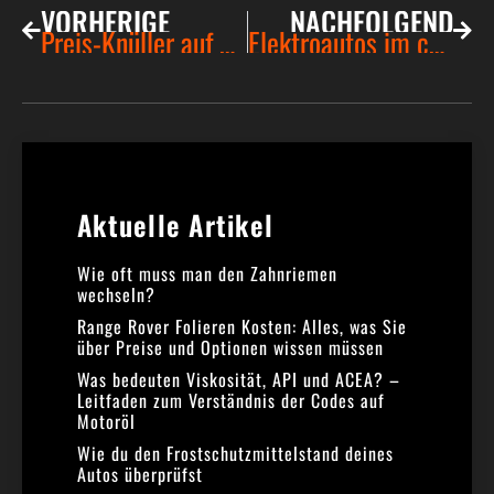
VORHERIGE
NACHFOLGEND
Preis-Knüller auf Rädern: entdecke die besten Gebrauchtwagen-Schnäppchen des Jahres
Elektroautos im check: überraschungssieger beim preis-leistungs-verhältnis
Aktuelle Artikel​
Wie oft muss man den Zahnriemen
wechseln?
Range Rover Folieren Kosten: Alles, was Sie
über Preise und Optionen wissen müssen
Was bedeuten Viskosität, API und ACEA? –
Leitfaden zum Verständnis der Codes auf
Motoröl
Wie du den Frostschutzmittelstand deines
Autos überprüfst